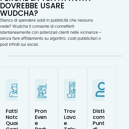
DOVREBBE USARE
WUDCHA?
Stanco di spendere soldi in pubblicità che nessuno
vede? Wudcha ti consente di connetterti
istantaneamente con potenziali clienti nelle vicinanze –
senza fare affidamento su algoritmi, costi pubblicitari o
post infiniti sui social.
Fatti
Promuovi
Trova
Distinguiti
Notare
Eventi
Lavoratori
come
Quando
e
e
Punto