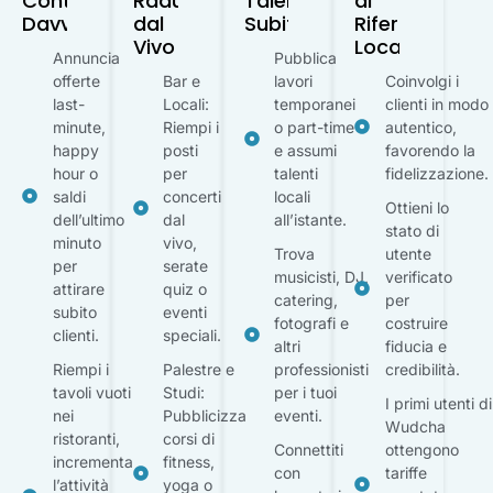
Conta
Raduni
Talenti
di
Davvero
dal
Subito
Riferimento
Vivo
Locale
Annuncia
Pubblica
offerte
Bar e
lavori
Coinvolgi i
last-
Locali:
temporanei
clienti in modo
minute,
Riempi i
o part-time
autentico,
happy
posti
e assumi
favorendo la
hour o
per
talenti
fidelizzazione.
saldi
concerti
locali
Ottieni lo
dell’ultimo
dal
all’istante.
stato di
minuto
vivo,
Trova
utente
per
serate
musicisti, DJ,
verificato
attirare
quiz o
catering,
per
subito
eventi
fotografi e
costruire
clienti.
speciali.
altri
fiducia e
Riempi i
Palestre e
professionisti
credibilità.
tavoli vuoti
Studi:
per i tuoi
I primi utenti di
nei
Pubblicizza
eventi.
Wudcha
ristoranti,
corsi di
Connettiti
ottengono
incrementa
fitness,
con
tariffe
l’attività
yoga o