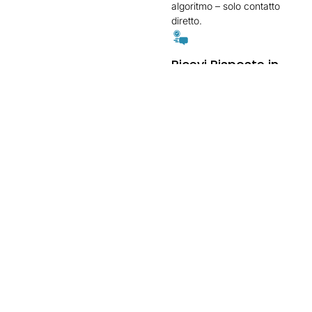
algoritmo – solo contatto
diretto.
Ricevi Risposte in
Tempo Reale
Connettiti con potenziali
clienti o collaboratori.
Monitora
l’Interazione e
Migliora
Scopri cosa funziona e
ottimizza la tua strategia.