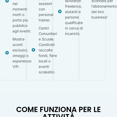
lavoratori
scontate per
nei
sessioni
freelance,
l’abbonamento
momenti
con
aiutanti e
dei loro
morti o
personal
persone
business!
porta piu
trainer.
qualificate
pubblico
Centri
in cerca di
agli eventi.
Comunitari
incarichi.
Mostra
e Scuole:
sconti
Condividi
esclusivi,
raccolte
omaggi o
fondi, fiere
esperienze
locali o
VIP.
eventi
scolastici.
COME FUNZIONA PER LE
ATTIVITÀ